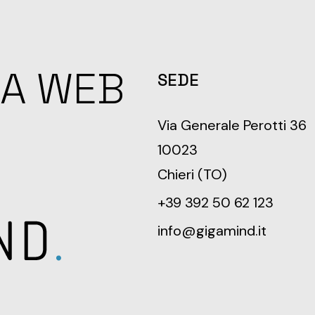
IA WEB
SEDE
Via Generale Perotti 36
10023
Chieri (TO)
+39 392 50 62 123
info@gigamind.it