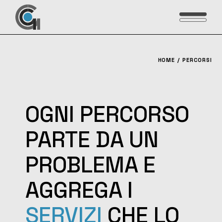
Vai
al
contenuto
HOME
PERCORSI
OGNI PERCORSO
PARTE DA UN
PROBLEMA E
AGGREGA I
SERVIZI
CHE LO