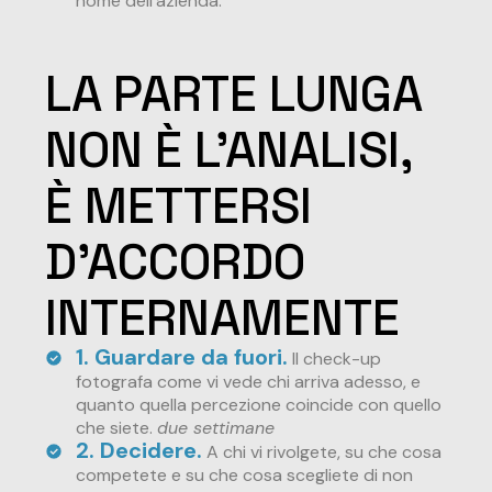
nome dell’azienda.
LA PARTE LUNGA
NON È L'ANALISI,
È METTERSI
D'ACCORDO
INTERNAMENTE
1. Guardare da fuori.
Il check-up
fotografa come vi vede chi arriva adesso, e
quanto quella percezione coincide con quello
che siete.
due settimane
2. Decidere.
A chi vi rivolgete, su che cosa
competete e su che cosa scegliete di non