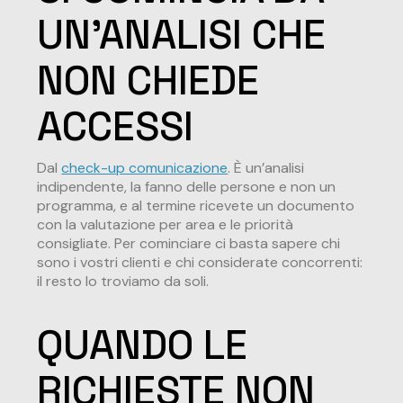
UN'ANALISI CHE
NON CHIEDE
ACCESSI
Dal
check-up comunicazione
. È un’analisi
indipendente, la fanno delle persone e non un
programma, e al termine ricevete un documento
con la valutazione per area e le priorità
consigliate. Per cominciare ci basta sapere chi
sono i vostri clienti e chi considerate concorrenti:
il resto lo troviamo da soli.
QUANDO LE
RICHIESTE NON