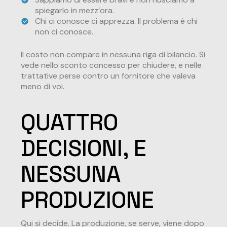
spiegarlo in mezz’ora.
Chi ci conosce ci apprezza. Il problema è chi
non ci conosce.
Il costo non compare in nessuna riga di bilancio. Si
vede nello sconto concesso per chiudere, e nelle
trattative perse contro un fornitore che valeva
meno di voi.
QUATTRO
DECISIONI, E
NESSUNA
PRODUZIONE
Qui si decide. La produzione, se serve, viene dopo