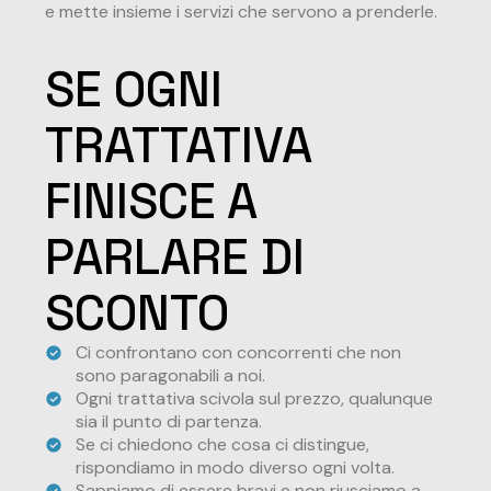
e mette insieme i servizi che servono a prenderle.
SE OGNI
TRATTATIVA
FINISCE A
PARLARE DI
SCONTO
Ci confrontano con concorrenti che non
sono paragonabili a noi.
Ogni trattativa scivola sul prezzo, qualunque
sia il punto di partenza.
Se ci chiedono che cosa ci distingue,
rispondiamo in modo diverso ogni volta.
Sappiamo di essere bravi e non riusciamo a