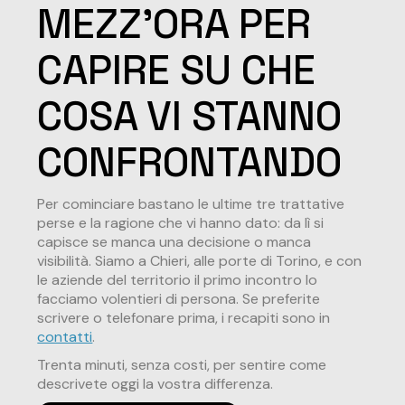
MEZZ'ORA PER
CAPIRE SU CHE
COSA VI STANNO
CONFRONTANDO
Per cominciare bastano le ultime tre trattative
perse e la ragione che vi hanno dato: da lì si
capisce se manca una decisione o manca
visibilità. Siamo a Chieri, alle porte di Torino, e con
le aziende del territorio il primo incontro lo
facciamo volentieri di persona. Se preferite
scrivere o telefonare prima, i recapiti sono in
contatti
.
Trenta minuti, senza costi, per sentire come
descrivete oggi la vostra differenza.