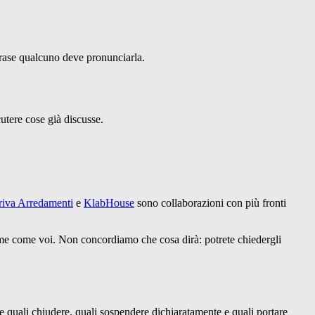
 frase qualcuno deve pronunciarla.
cutere cose già discusse.
iva Arredamenti
e
KlabHouse
sono collaborazioni con più fronti
sieme come voi. Non concordiamo che cosa dirà: potrete chiedergli
de quali chiudere, quali sospendere dichiaratamente e quali portare