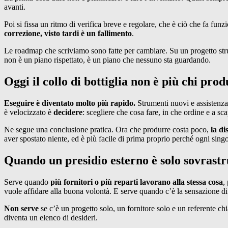
avanti.
Poi si fissa un ritmo di verifica breve e regolare, che è ciò che fa fun
correzione, visto tardi è un fallimento
.
Le roadmap che scriviamo sono fatte per cambiare. Su un progetto strutt
non è un piano rispettato, è un piano che nessuno sta guardando.
Oggi il collo di bottiglia non è più chi pro
Eseguire è diventato molto più rapido.
Strumenti nuovi e assistenza 
è velocizzato è
decidere
: scegliere che cosa fare, in che ordine e a s
Ne segue una conclusione pratica. Ora che produrre costa poco,
la di
aver spostato niente, ed è più facile di prima proprio perché ogni sin
Quando un presidio esterno è solo sovrastr
Serve quando
più fornitori o più reparti lavorano alla stessa cosa
,
vuole affidare alla buona volontà. E serve quando c’è la sensazione di
Non serve
se c’è un progetto solo, un fornitore solo e un referente chi
diventa un elenco di desideri.