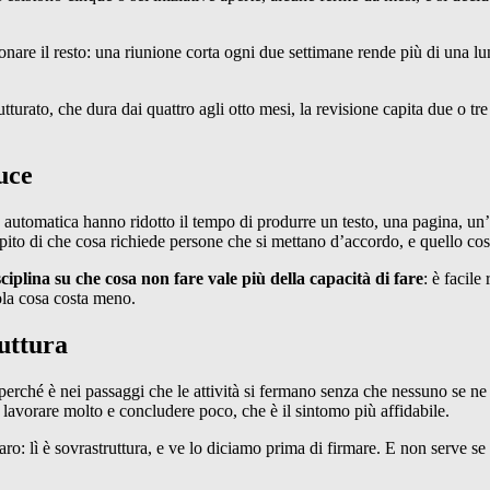
zionare il resto: una riunione corta ogni due settimane rende più di una l
urato, che dura dai quattro agli otto mesi, la revisione capita due o tr
duce
automatica hanno ridotto il tempo di produrre un testo, una pagina, un’a
capito di che cosa richiede persone che si mettano d’accordo, e quello co
sciplina su che cosa non fare vale più della capacità di fare
: è facile
gola cosa costa meno.
uttura
 perché è nei passaggi che le attività si fermano senza che nessuno se n
 lavorare molto e concludere poco, che è il sintomo più affidabile.
aro: lì è sovrastruttura, e ve lo diciamo prima di firmare. E non serve se