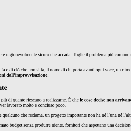
ere ragionevolmente sicuro che accada. Toglie il problema più comune di
fa e di ciò che non si fa, il nome di chi porta avanti ogni voce, un ritmo d
ioni dall’improvvisazione.
nte
 più di quante riescano a realizzarne. È che
le cose decise non arrivan
aver lavorato molto e concluso poco.
qualcuno che reclama, un progetto importante non ha né l’una né l’altro
umato budget senza produrre niente, fornitori che aspettano una decisione 