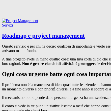
Servizi
Roadmap
e
project management
Questo servizio è per chi ha deciso qualcosa di importante e vuole ess
arrivano mai in fondo.
A fine progetto avete in mano quattro cose: una lista corta di ciò che si 
loro ragioni.
Non è gestire elenchi di attività: è proteggere le decis
Ogni cosa urgente batte ogni cosa importa
Il problema non è la mancanza di idee: quasi tutte le aziende ne hanno
un momento diverso e con priorità diverse, e a fine anno si scopre di 
Il meccanismo non dipende dalle persone: l’urgenza ha una scadenza e 
Il conto si vede in tre punti: iniziative lasciate a metà che hanno cons
nessuno crede più che si farà.