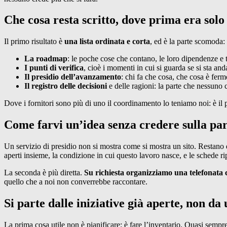
Che cosa resta scritto, dove prima era solo
Il primo risultato è
una lista ordinata e corta
, ed è la parte scomoda:
La roadmap
: le poche cose che contano, le loro dipendenze e t
I punti di verifica
, cioè i momenti in cui si guarda se si sta an
Il presidio dell’avanzamento
: chi fa che cosa, che cosa è fer
Il registro delle decisioni
e delle ragioni: la parte che nessuno c
Dove i fornitori sono più di uno il coordinamento lo teniamo noi: è i
Come farvi un’idea senza credere sulla pa
Un servizio di presidio non si mostra come si mostra un sito. Restano 
aperti insieme, la condizione in cui questo lavoro nasce, e le schede ri
La seconda è più diretta.
Su richiesta organizziamo una telefonata c
quello che a noi non converrebbe raccontare.
Si parte dalle iniziative già aperte, non da
La prima cosa utile non è pianificare: è fare l’inventario. Quasi sempr