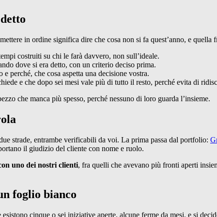
 detto
 mettere in ordine significa dire che cosa non si fa quest’anno, e quella
empi costruiti su chi le farà davvero, non sull’ideale.
dando dove si era detto, con un criterio deciso prima.
mo e perché, che cosa aspetta una decisione vostra.
hiede e che dopo sei mesi vale più di tutto il resto, perché evita di ridis
l pezzo che manca più spesso, perché nessuno di loro guarda l’insieme.
rola
due strade, entrambe verificabili da voi. La prima passa dal portfolio:
Gr
portano il giudizio del cliente con nome e ruolo.
on uno dei nostri clienti
, fra quelli che avevano più fronti aperti in
 un foglio bianco
e esistono cinque o sei iniziative aperte, alcune ferme da mesi, e si deci