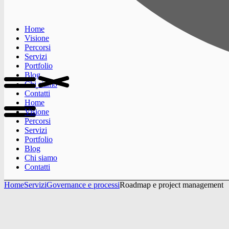
Home
Visione
Percorsi
Servizi
Portfolio
Blog
Chi siamo
Contatti
Home
Visione
Percorsi
Servizi
Portfolio
Blog
Chi siamo
Contatti
Home
Servizi
Governance e processi
Roadmap e project management