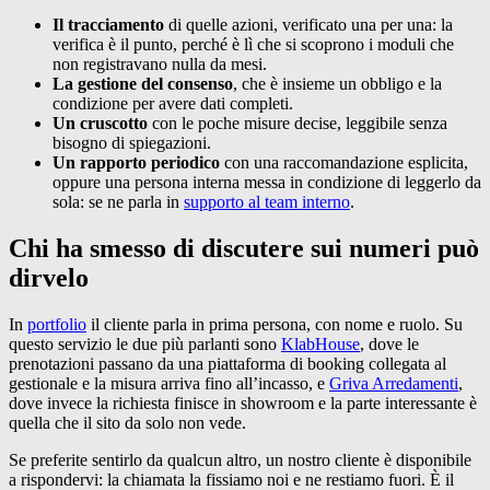
Il tracciamento
di quelle azioni, verificato una per una: la
verifica è il punto, perché è lì che si scoprono i moduli che
non registravano nulla da mesi.
La gestione del consenso
, che è insieme un obbligo e la
condizione per avere dati completi.
Un cruscotto
con le poche misure decise, leggibile senza
bisogno di spiegazioni.
Un rapporto periodico
con una raccomandazione esplicita,
oppure una persona interna messa in condizione di leggerlo da
sola: se ne parla in
supporto al team interno
.
Chi ha smesso di discutere sui numeri può
dirvelo
In
portfolio
il cliente parla in prima persona, con nome e ruolo. Su
questo servizio le due più parlanti sono
KlabHouse
, dove le
prenotazioni passano da una piattaforma di booking collegata al
gestionale e la misura arriva fino all’incasso, e
Griva Arredamenti
,
dove invece la richiesta finisce in showroom e la parte interessante è
quella che il sito da solo non vede.
Se preferite sentirlo da qualcun altro, un nostro cliente è disponibile
a rispondervi: la chiamata la fissiamo noi e ne restiamo fuori. È il