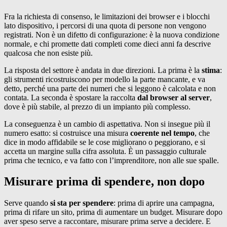
Fra la richiesta di consenso, le limitazioni dei browser e i blocchi
lato dispositivo, i percorsi di una quota di persone non vengono
registrati. Non è un difetto di configurazione: è la nuova condizione
normale, e chi promette dati completi come dieci anni fa descrive
qualcosa che non esiste più.
La risposta del settore è andata in due direzioni. La prima è la
stima
:
gli strumenti ricostruiscono per modello la parte mancante, e va
detto, perché una parte dei numeri che si leggono è calcolata e non
contata. La seconda è spostare la raccolta
dal browser al server
,
dove è più stabile, al prezzo di un impianto più complesso.
La conseguenza è un cambio di aspettativa. Non si insegue più il
numero esatto: si costruisce una misura
coerente nel tempo
, che
dice in modo affidabile se le cose migliorano o peggiorano, e si
accetta un margine sulla cifra assoluta. È un passaggio culturale
prima che tecnico, e va fatto con l’imprenditore, non alle sue spalle.
Misurare prima di spendere, non dopo
Serve quando
si sta per spendere
: prima di aprire una campagna,
prima di rifare un sito, prima di aumentare un budget. Misurare dopo
aver speso serve a raccontare, misurare prima serve a decidere. E