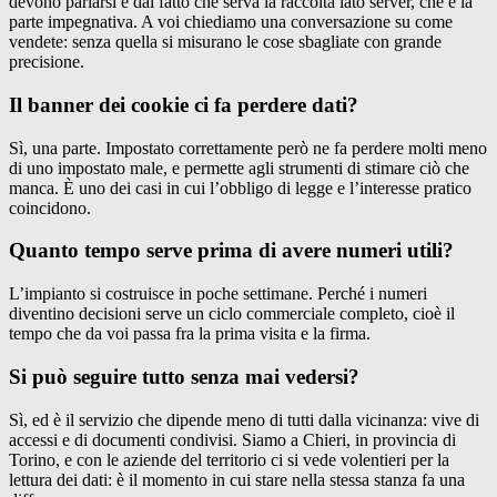
devono parlarsi e dal fatto che serva la raccolta lato server, che è la
parte impegnativa. A voi chiediamo una conversazione su come
vendete: senza quella si misurano le cose sbagliate con grande
precisione.
Il banner dei cookie ci fa perdere dati?
Sì, una parte. Impostato correttamente però ne fa perdere molti meno
di uno impostato male, e permette agli strumenti di stimare ciò che
manca. È uno dei casi in cui l’obbligo di legge e l’interesse pratico
coincidono.
Quanto tempo serve prima di avere numeri utili?
L’impianto si costruisce in poche settimane. Perché i numeri
diventino decisioni serve un ciclo commerciale completo, cioè il
tempo che da voi passa fra la prima visita e la firma.
Si può seguire tutto senza mai vedersi?
Sì, ed è il servizio che dipende meno di tutti dalla vicinanza: vive di
accessi e di documenti condivisi. Siamo a Chieri, in provincia di
Torino, e con le aziende del territorio ci si vede volentieri per la
lettura dei dati: è il momento in cui stare nella stessa stanza fa una