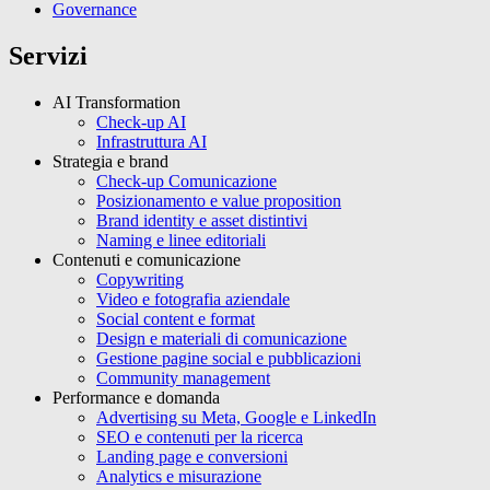
Governance
Servizi
AI Transformation
Check-up AI
Infrastruttura AI
Strategia e brand
Check-up Comunicazione
Posizionamento e value proposition
Brand identity e asset distintivi
Naming e linee editoriali
Contenuti e comunicazione
Copywriting
Video e fotografia aziendale
Social content e format
Design e materiali di comunicazione
Gestione pagine social e pubblicazioni
Community management
Performance e domanda
Advertising su Meta, Google e LinkedIn
SEO e contenuti per la ricerca
Landing page e conversioni
Analytics e misurazione