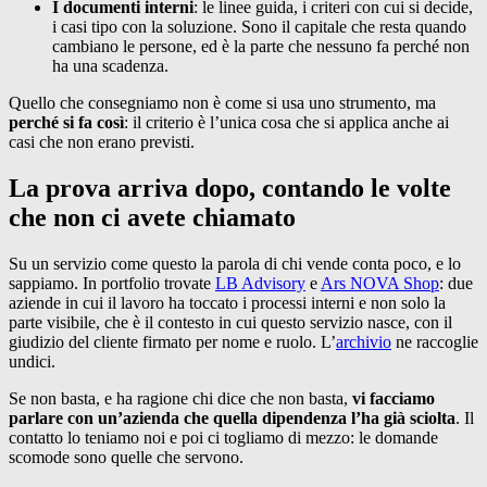
I documenti interni
: le linee guida, i criteri con cui si decide,
i casi tipo con la soluzione. Sono il capitale che resta quando
cambiano le persone, ed è la parte che nessuno fa perché non
ha una scadenza.
Quello che consegniamo non è come si usa uno strumento, ma
perché si fa così
: il criterio è l’unica cosa che si applica anche ai
casi che non erano previsti.
La prova arriva dopo, contando le volte
che non ci avete chiamato
Su un servizio come questo la parola di chi vende conta poco, e lo
sappiamo. In portfolio trovate
LB Advisory
e
Ars NOVA Shop
: due
aziende in cui il lavoro ha toccato i processi interni e non solo la
parte visibile, che è il contesto in cui questo servizio nasce, con il
giudizio del cliente firmato per nome e ruolo. L’
archivio
ne raccoglie
undici.
Se non basta, e ha ragione chi dice che non basta,
vi facciamo
parlare con un’azienda che quella dipendenza l’ha già sciolta
. Il
contatto lo teniamo noi e poi ci togliamo di mezzo: le domande
scomode sono quelle che servono.