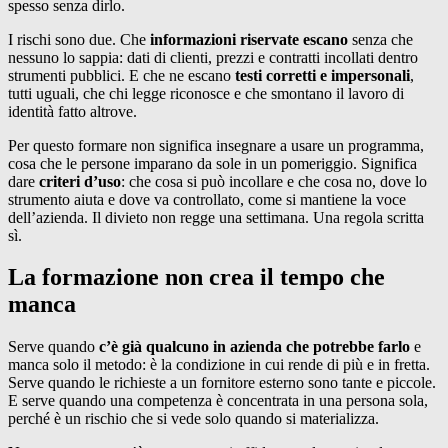
spesso senza dirlo.
I rischi sono due. Che
informazioni riservate escano
senza che
nessuno lo sappia: dati di clienti, prezzi e contratti incollati dentro
strumenti pubblici. E che ne escano
testi corretti e impersonali
,
tutti uguali, che chi legge riconosce e che smontano il lavoro di
identità fatto altrove.
Per questo formare non significa insegnare a usare un programma,
cosa che le persone imparano da sole in un pomeriggio. Significa
dare
criteri d’uso
: che cosa si può incollare e che cosa no, dove lo
strumento aiuta e dove va controllato, come si mantiene la voce
dell’azienda. Il divieto non regge una settimana. Una regola scritta
sì.
La formazione non crea il tempo che
manca
Serve quando
c’è già qualcuno in azienda che potrebbe farlo
e
manca solo il metodo: è la condizione in cui rende di più e in fretta.
Serve quando le richieste a un fornitore esterno sono tante e piccole.
E serve quando una competenza è concentrata in una persona sola,
perché è un rischio che si vede solo quando si materializza.