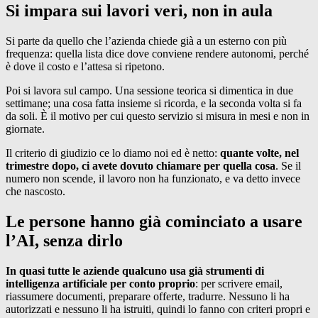
Si impara sui lavori veri, non in aula
Si parte da quello che l’azienda chiede già a un esterno con più
frequenza: quella lista dice dove conviene rendere autonomi, perché
è dove il costo e l’attesa si ripetono.
Poi si lavora sul campo. Una sessione teorica si dimentica in due
settimane; una cosa fatta insieme si ricorda, e la seconda volta si fa
da soli. È il motivo per cui questo servizio si misura in mesi e non in
giornate.
Il criterio di giudizio ce lo diamo noi ed è netto:
quante volte, nel
trimestre dopo, ci avete dovuto chiamare per quella cosa
. Se il
numero non scende, il lavoro non ha funzionato, e va detto invece
che nascosto.
Le persone hanno già cominciato a usare
l’AI, senza dirlo
In quasi tutte le aziende qualcuno usa già strumenti di
intelligenza artificiale per conto proprio
: per scrivere email,
riassumere documenti, preparare offerte, tradurre. Nessuno li ha
autorizzati e nessuno li ha istruiti, quindi lo fanno con criteri propri e